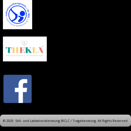
© 2020. Still- und Laktationsberatung IBCLC / Trageberatung. All Rights Reserved.